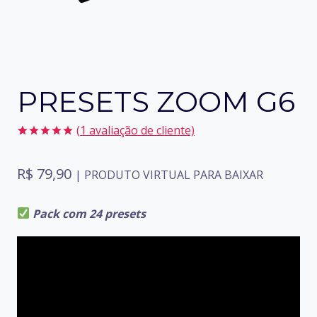
PRESETS ZOOM G6
(
1
avaliação de cliente)
Avaliado
1
como
5.00
R$
79,90
de 5, com
| PRODUTO VIRTUAL PARA BAIXAR
baseado em
avaliação
de cliente
Pack com 24 presets