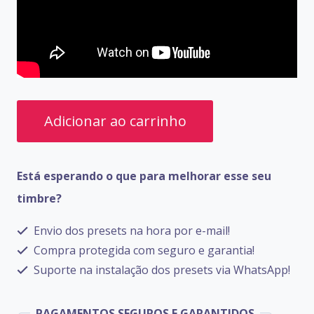
PRESETS
Adicionar ao carrinho
ZOOM
G6
Está esperando o que para melhorar esse seu
quantidade
timbre?
Envio dos presets na hora por e-mail!
Compra protegida com seguro e garantia!
Suporte na instalação dos presets via WhatsApp!
PAGAMENTOS SEGUROS E GARANTIDOS