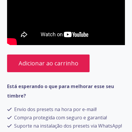
PRESETS
Adicionar ao carrinho
ZOOM
G2.1u
Está esperando o que para melhorar esse seu
quantidade
timbre?
Envio dos presets na hora por e-mail!
Compra protegida com seguro e garantia!
Suporte na instalação dos presets via WhatsApp!