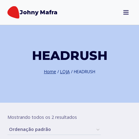
Pular
Johny Mafra
para
o
Conteúdo
HEADRUSH
Home
/
LOJA
/
HEADRUSH
Mostrando todos os 2 resultados