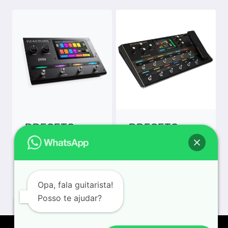
PRESETS
PRESETS
HEADRUSH
HEADRUSH
GIGBOARD
PRIME
R$
99,90
R$
99,90
Opa, fala guitarista!
Posso te ajudar?