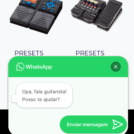
PRESETS
PRESETS
ZOOM G1ON
ZOOM G1X
FOUR
R$
79,90
Avaliação
R$
79,90
5.00
de 5
Opa, fala guitarista!
Posso te ajudar?
Enviar mensagem
© 2026 Johny Mafra | Desenvolvido por
Gabriel Almeida