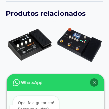
Produtos relacionados
PRESETS NUX
PRESETS NUX
MG-300
MG-400
R$
79,90
R$
79,90
Opa, fala guitarista!