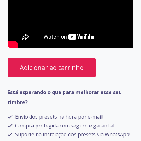
PRESETS
Adicionar ao carrinho
NUX
MG-
Está esperando o que para melhorar esse seu
30
timbre?
quantidade
Envio dos presets na hora por e-mail!
Compra protegida com seguro e garantia!
Suporte na instalação dos presets via WhatsApp!