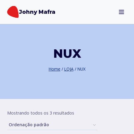
Pular
Johny Mafra
para
o
Conteúdo
NUX
Home
/
LOJA
/
NUX
Mostrando todos os 3 resultados