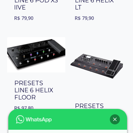
LINE 6 POD X3
LINE 6 HELIX
lIVE
LT
R$
79,90
R$
79,90
PRESETS
LINE 6 HELIX
FLOOR
PRESETS
R$
97,80
LINE 6 POD
HD 500X
R$
79,90