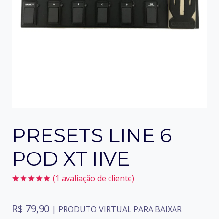
PRESETS LINE 6
POD XT lIVE
(
1
avaliação de cliente)
Avaliado
1
como
5.00
R$
79,90
de 5, com
| PRODUTO VIRTUAL PARA BAIXAR
baseado em