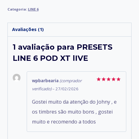
Categoria:
LINE 6
Avaliações (1)
1 avaliação para
PRESETS
LINE 6 POD XT lIVE
wpbarbearia
(comprador
Avaliação
5
verificado)
–
27/02/2026
de 5
Gostei muito da atenção do Johny , e
os timbres são muito bons , gostei
muito e recomendo a todos