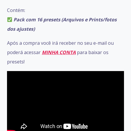
avaliação
de cliente
Contém:
Pack com 16 presets (Arquivos e Prints/fotos
dos ajustes)
Após a compra você irá receber no seu e-mail ou
poderá acessar
MINHA CONTA
para baixar
os
presets!