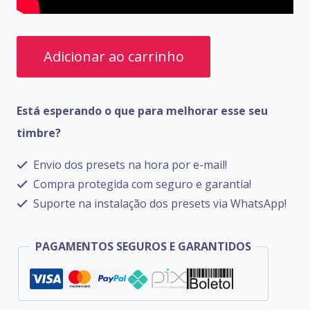
PRESETS
Adicionar ao carrinho
LINE
6
Está esperando o que para melhorar esse seu
POD
timbre?
XT
lIVE
Envio dos presets na hora por e-mail!
quantidade
Compra protegida com seguro e garantia!
Suporte na instalação dos presets via WhatsApp!
PAGAMENTOS SEGUROS E GARANTIDOS