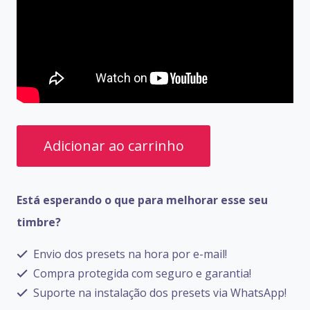
PRESETS
Adicionar ao carrinho
LINE
6
Está esperando o que para melhorar esse seu
HELIX
timbre?
FLOOR
quantidade
Envio dos presets na hora por e-mail!
Compra protegida com seguro e garantia!
Suporte na instalação dos presets via WhatsApp!