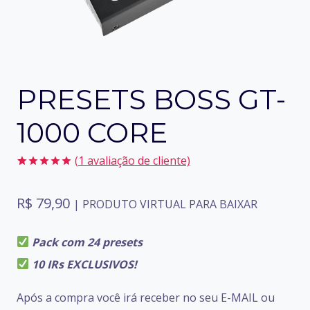
PRESETS BOSS GT-
1000 CORE
(
1
avaliação de cliente)
Avaliado
1
como
5.00
R$
79,90
de 5, com
| PRODUTO VIRTUAL PARA BAIXAR
baseado em
avaliação
de cliente
Pack com 24 presets
10 IRs EXCLUSIVOS!
Após a compra você irá receber no seu E-MAIL ou