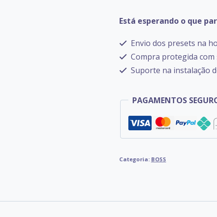
GT-
Está esperando o que pa
1000
quantidade
Envio dos presets na ho
Compra protegida com s
Suporte na instalação d
PAGAMENTOS SEGURO
Categoria:
BOSS