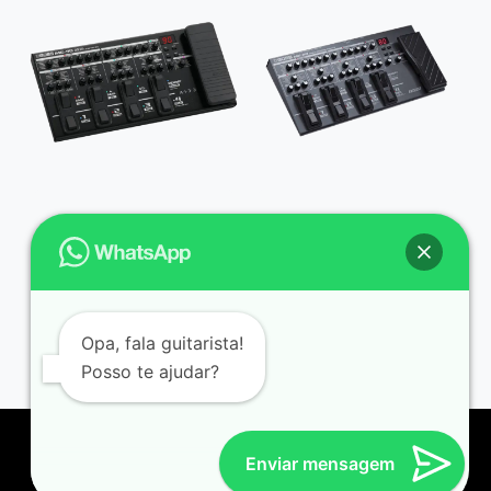
PRESETS
PRESETS
BOSS ME-90
BOSS ME-80
R$
79,90
R$
79,90
Avaliação
5.00
de 5
Opa, fala guitarista!
Posso te ajudar?
Enviar mensagem
© 2026 Johny Mafra | Desenvolvido por
Gabriel Almeida