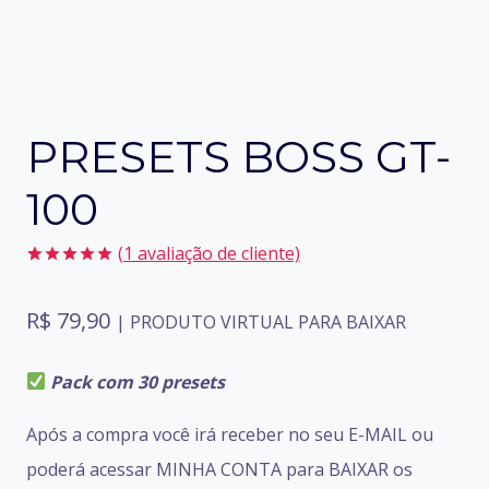
PRESETS BOSS GT-
100
(
1
avaliação de cliente)
Avaliado
1
como
5.00
R$
79,90
de 5, com
| PRODUTO VIRTUAL PARA BAIXAR
baseado em
avaliação
de cliente
Pack com 30 presets
Após a compra você irá receber no seu E-MAIL ou
poderá acessar MINHA CONTA para BAIXAR os