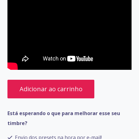
PRESETS
Adicionar ao carrinho
SONICAKE
MATRIBOX
Está esperando o que para melhorar esse seu
2
timbre?
quantidade
Envio dos presets na hora por e-mail!