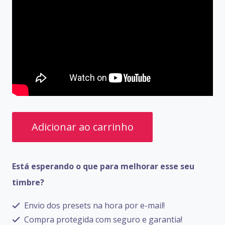
PRESETS
Adicionar ao carrinho
MOOER
GE-
Está esperando o que para melhorar esse seu
200
timbre?
quantidade
Envio dos presets na hora por e-mail!
Compra protegida com seguro e garantia!