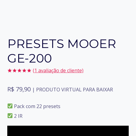
PRESETS MOOER
GE-200
(
1
avaliação de cliente)
Avaliado
1
como
5.00
R$
79,90
de 5, com
| PRODUTO VIRTUAL PARA BAIXAR
baseado em
avaliação
de cliente
Pack com 22 presets
2 IR