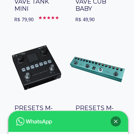
VAVE TANK
VAVE CUB
MINI
BABY
R$
79,90
R$
49,90
Avaliação
5.00
de 5
PRESETS M-
PRESETS M-
VAVE
VAVE TANK G
BLACKBOX
R$
79,90
R$
79,90