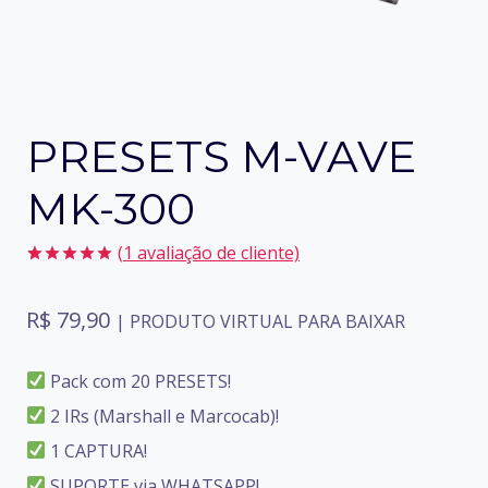
PRESETS M-VAVE
MK-300
(
1
avaliação de cliente)
Avaliado
1
como
5.00
R$
79,90
de 5, com
| PRODUTO VIRTUAL PARA BAIXAR
baseado em
avaliação
de cliente
Pack com 20 PRESETS!
2 IRs (Marshall e Marcocab)!
1 CAPTURA!
SUPORTE via WHATSAPP!