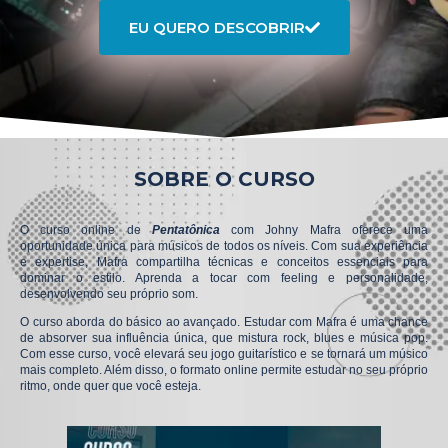
EU QUERO DESCOBRIR
SOBRE O CURSO
O curso online de
Pentatônica
com Johny Mafra oferece uma
oportunidade única para músicos de todos os níveis. Com sua experiência
e expertise, Mafra compartilha técnicas e conceitos essenciais para
dominar o estilo. Aprenda a tocar com feeling e personalidade,
desenvolvendo seu próprio som.
O curso aborda do básico ao avançado. Estudar com Mafra é uma chance
de absorver sua influência única, que mistura rock, blues e música pop.
Com esse curso, você elevará seu jogo guitarístico e se tornará um músico
mais completo. Além disso, o formato online permite estudar no seu próprio
ritmo, onde quer que você esteja.